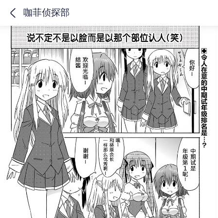
咖菲侦探部