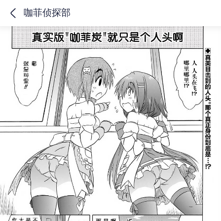
咖菲侦探部