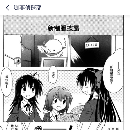
咖菲侦探部