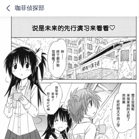
咖菲侦探部