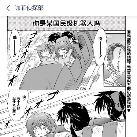
咖菲侦探部