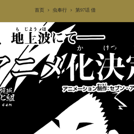
首页
虫奉行
第97话 借