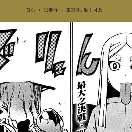
首页
虫奉行
第218话 触手可及